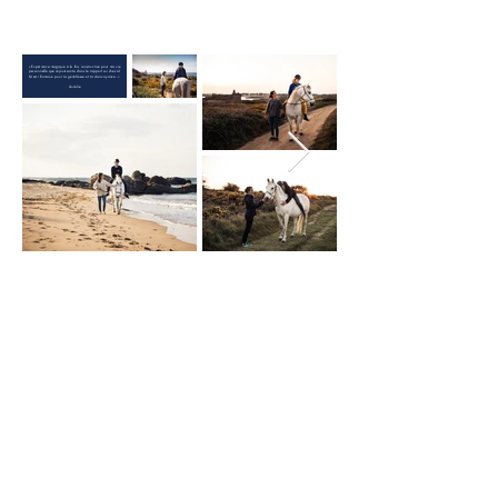
« Expérience magique à la fois constructive pour ma vie
personnelle que réjouissante dans le rapport au cheval.
Merci Romane pour ta gentillesse et ta clairvoyance. »
Aurélie
« Séance commune avec mon fils de 8 ans : un pur moment
de bonheur et de paix avec Romane et ses deux chevaux.
Impression de partager un moment rare, de communion avec
les chevaux et la nature, si sublime du côté de la Meule. Je
recommande mille fois.»
Marie