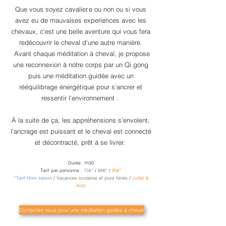
Que vous soyez cavalier.e ou non ou si vous
avez eu de mauvaises experiences avec les
chevaux, c'est une belle aventure qui vous fera
redécouvrir le cheval d'une autre manière.
Avant chaque méditation à cheval, je propose
une reconnexion à notre corps par un Qi gong
puis une méditation guidée avec un
rééquilibrage énergétique pour s'ancrer et
ressentir l'environnement .
À la suite de ça, les appréhensions s’envolent,
l’ancrage est puissant et le cheval est connecté
et décontracté, prêt à se livrer.
Durée :1h30
Tarif par personne :
75€*
/
85
€*
/
95€*
*Tarif Hors saison
/
Vacances scolaires et jours fériés
/
Juillet &
Août
Contactez nous pour une méditation guidée à cheval